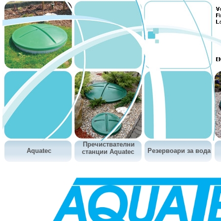
Пречиствателни
Aquatec
Резервоари за вода
станции Aquatec